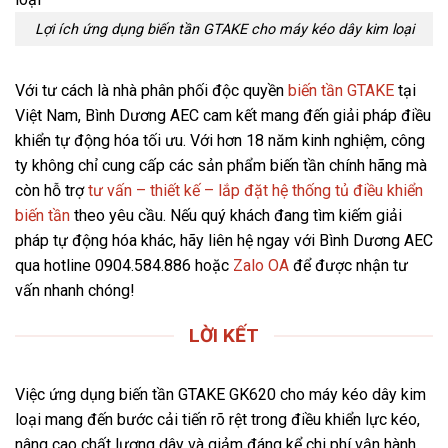
Lợi ích ứng dụng biến tần GTAKE cho máy kéo dây kim loại
Với tư cách là nhà phân phối độc quyền
biến tần GTAKE
tại
Việt Nam, Bình Dương AEC cam kết mang đến giải pháp điều
khiển tự động hóa tối ưu. Với hơn 18 năm kinh nghiệm, công
ty không chỉ cung cấp các sản phẩm biến tần chính hãng mà
còn hỗ trợ
tư vấn – thiết kế – lắp đặt hệ thống tủ điều khiển
biến tần
theo yêu cầu. Nếu quý khách đang tìm kiếm giải
pháp tự động hóa khác, hãy liên hệ ngay với Bình Dương AEC
qua
hotline
0904.584.886
hoặc
Zalo OA
để được nhận tư
vấn nhanh chóng!
LỜI KẾT
Việc ứng dụng biến tần GTAKE GK620 cho máy kéo dây kim
loại mang đến bước cải tiến rõ rệt trong điều khiển lực kéo,
nâng cao chất lượng dây và giảm đáng kể chi phí vận hành.