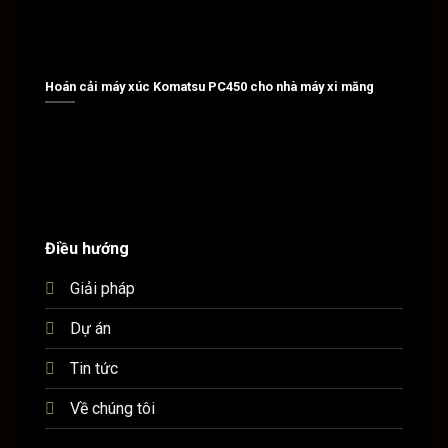
Hoán cải máy xúc Komatsu PC450 cho nhà máy xi măng
Hoán c
Điều hướng
Giải pháp
Dự án
Tin tức
Về chúng tôi