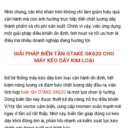
Nhìn chung, các khó khăn trên không chỉ làm giảm hiệu quả
vận hành mà còn ảnh hưởng trực tiếp đến chất lượng dây
thành phẩm và chi phí sản xuất. Chính vì vậy, việc ứng dụng
một giải pháp điều khiển ổn định, linh hoạt và tối ưu hơn là
điều mà nhiều doanh nghiệp đang hướng tới.
GIẢI PHÁP BIẾN TẦN GTAKE GK620 CHO
MÁY KÉO DÂY KIM LOẠI
Để hệ thống máy kéo dây kim loại vận hành ổn định, tiết
kiệm năng lượng và đảm bảo chất lượng dây đầu ra, việc
tích hợp
biến tần GTAKE GK620
là một lựa chọn lý tưởng.
Dòng biến tần này được thiết kế đa năng, hỗ trợ điều khiển
V/Hz lẫn vector cảm biến, cung cấp momen xoắn mạnh mẽ
ngay ở tần số rất thấp. Nhờ vậy, biến tần giúp động cơ kéo
dây khởi động êm ái, phản hồi nhanh và kiểm soát lực kéo
chính xác trong suốt quá trình kéo.