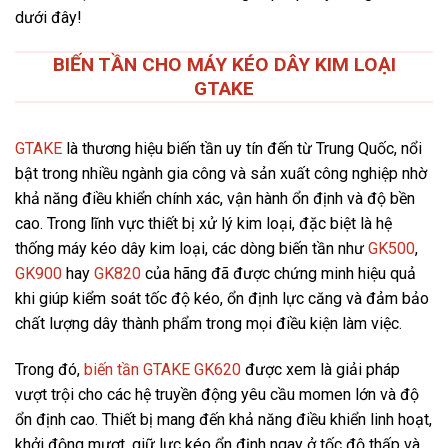
dưới đây!
BIẾN TẦN CHO MÁY KÉO DÂY KIM LOẠI
GTAKE
GTAKE
là thương hiệu biến tần uy tín đến từ Trung Quốc, nổi
bật trong nhiều ngành gia công và sản xuất công nghiệp nhờ
khả năng điều khiển chính xác, vận hành ổn định và độ bền
cao. Trong lĩnh vực thiết bị xử lý kim loại, đặc biệt là hệ
thống máy kéo dây kim loại, các dòng biến tần như
GK500
,
GK900
hay
GK820
của hãng đã được chứng minh hiệu quả
khi giúp kiểm soát tốc độ kéo, ổn định lực căng và đảm bảo
chất lượng dây thành phẩm trong mọi điều kiện làm việc.
Trong đó,
biến tần GTAKE GK620
được xem là giải pháp
vượt trội cho các hệ truyền động yêu cầu momen lớn và độ
ổn định cao. Thiết bị mang đến khả năng điều khiển linh hoạt,
khởi động mượt, giữ lực kéo ổn định ngay ở tốc độ thấp và