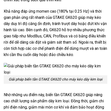
Khả năng đáp ứng momen cao (180% tại 0.25 Hz) và thời
gian phản ứng rất nhanh của GTAKE GK620 giúp máy kéo
dây duy trì độ căng ổn định, tránh trượt dây hoặc đứt khi vận
hành tải cao. Bên cạnh đó, GK620 hỗ trợ nhiều phương thức
giao tiếp như ModBus, CAN, Profibus và có bảng điều khiển
rời để dễ dàng cài đặt và giám sát tham số. Ngoài ra, thiết bị
còn tích hợp các cơ chế phanh điện để dừng mượt và an toàn
khi cần thu cuốn dây hoặc đảo chiều kéo.
Giải pháp biến tần GTAKE GK620 cho máy kéo dây kim loại
Nhờ những ưu điểm này, biến tần GTAKE GK620 giúp nâng
cao chất lượng sản phẩm dây kim loại. Đồng thời, giảm chi
phí điện năng, giảm mài mòn cơ khí và đảm bảo hoạt động