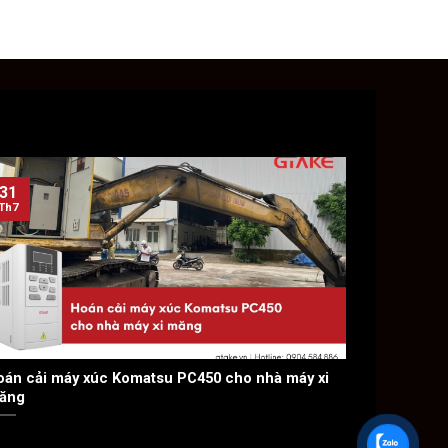
31
31
Th7
Th7
oán cải máy xúc Komatsu PC450 cho nhà máy xi
Hoán cải máy 
ăng
thép