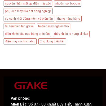
nguyên nhân mất ga điện máy xúc
nhuộm sợi bobbin
phụ kiện máy rửa bát công nghiệp
so sánh khởi động mềm và biến tần
thang nâng hàng
tài liệu biến tần gtake
tủ điện máy nghiền thô
điều khiển cầu trục bằng biến tần
điều khiển lò nung clinker
điện máy xúc komatsu
ứng dụng biến tần
Văn phòng
:
Miền Bắc
: Số 87 - 80 Khuất Duy Tiến, Thanh Xuân,