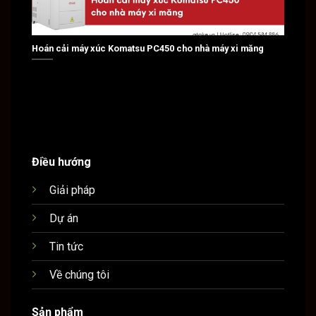
Hoán cải máy xúc Komatsu PC450 cho nhà máy xi măng
Hoán c
Điều hướng
Giải pháp
Dự án
Tin tức
Về chúng tôi
Sản phẩm