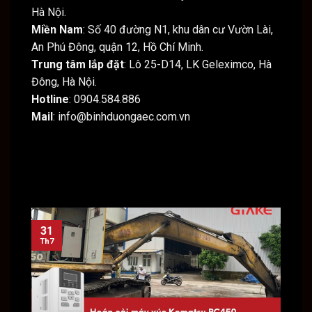
Hà Nội.
Miền Nam
: Số 40 đường N1, khu dân cư Vườn Lài,
An Phú Đông, quận 12, Hồ Chí Minh.
Trung tâm lắp đặt
: Lô 25-D14, LK Geleximco, Hà
Đông, Hà Nội.
Hotline
: 0904.584.886
Mail
: info@binhduongaec.com.vn
31
31
Th7
Th7