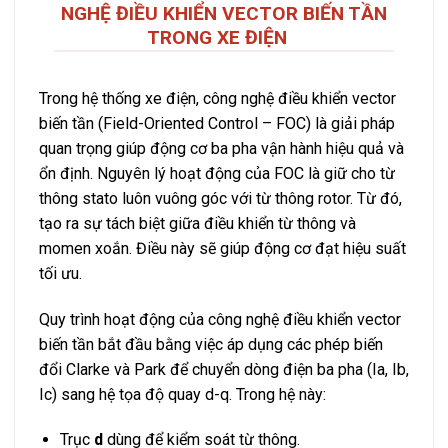
NGHỆ ĐIỀU KHIỂN VECTOR BIẾN TẦN
TRONG XE ĐIỆN
Trong hệ thống xe điện, công nghệ điều khiển vector
biến tần (Field-Oriented Control – FOC) là giải pháp
quan trọng giúp động cơ ba pha vận hành hiệu quả và
ổn định. Nguyên lý hoạt động của FOC là giữ cho từ
thông stato luôn vuông góc với từ thông rotor. Từ đó,
tạo ra sự tách biệt giữa điều khiển từ thông và
momen xoắn. Điều này sẽ giúp động cơ đạt hiệu suất
tối ưu.
Quy trình hoạt động của công nghệ điều khiển vector
biến tần bắt đầu bằng việc áp dụng các phép biến
đổi Clarke và Park để chuyển dòng điện ba pha (Ia, Ib,
Ic) sang hệ tọa độ quay d-q. Trong hệ này:
Trục
d
dùng để kiểm soát từ thông.