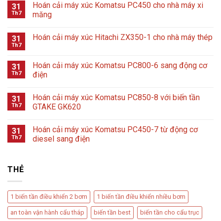
Hoán cải máy xúc Komatsu PC450 cho nhà máy xi
31
Th7
măng
Hoán cải máy xúc Hitachi ZX350-1 cho nhà máy thép
31
Th7
Hoán cải máy xúc Komatsu PC800-6 sang động cơ
31
Th7
điện
Hoán cải máy xúc Komatsu PC850-8 với biến tần
31
Th7
GTAKE GK620
Hoán cải máy xúc Komatsu PC450-7 từ động cơ
31
Th7
diesel sang điện
THẺ
1 biến tần điều khiển 2 bơm
1 biến tần điều khiển nhiều bơm
an toàn vận hành cẩu tháp
biến tần best
biến tần cho cẩu trục