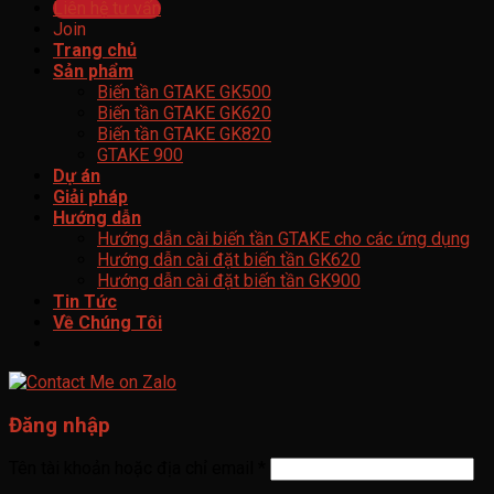
Liên hệ tư vấn
Join
Trang chủ
Sản phẩm
Biến tần GTAKE GK500
Biến tần GTAKE GK620
Biến tần GTAKE GK820
GTAKE 900
Dự án
Giải pháp
Hướng dẫn
Hướng dẫn cài biến tần GTAKE cho các ứng dụng
Hướng dẫn cài đặt biến tần GK620
Hướng dẫn cài đặt biến tần GK900
Tin Tức
Về Chúng Tôi
Đăng nhập
Tên tài khoản hoặc địa chỉ email
*