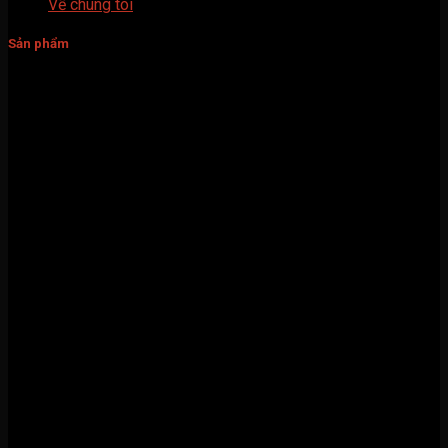
Về chúng tôi
Sản phẩm
Biến tần GK500
Biến tần GK620
Biến tần GK 820
Biến tần GK900