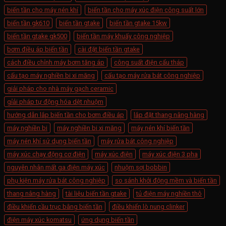
biến tần cho máy nén khí
biến tần cho máy xúc điện công suất lớn
biến tần gk610
biến tần gtake
biến tần gtake 15kw
biến tần gtake gk500
biến tần máy khuấy công nghiệp
bơm điều áp biến tần​
cài đặt biến tần gtake
cách điều chỉnh máy bơm tăng áp​
công suất điện cẩu tháp​
cấu tạo máy nghiền bi xi măng
cấu tạo máy rửa bát công nghiệp
giải pháp cho nhà máy gạch ceramic
gỉải pháp tự động hóa dệt nhuộm
hướng dẫn lắp biến tần cho bơm điều áp
lắp đặt thang nâng hàng​
máy nghiền bi
máy nghiền bi xi măng
máy nén khí biến tần
máy nén khí sử dụng biến tần
máy rửa bát công nghiệp
máy xúc chạy động cơ điện
máy xúc điện
máy xúc điện 3 pha
nguyên nhân mất ga điện máy xúc
nhuộm sợi bobbin
phụ kiện máy rửa bát công nghiệp
so sánh khởi động mềm và biến tần
thang nâng hàng
tài liệu biến tần gtake
tủ điện máy nghiền thô
điều khiển cầu trục bằng biến tần
điều khiển lò nung clinker
điện máy xúc komatsu
ứng dụng biến tần