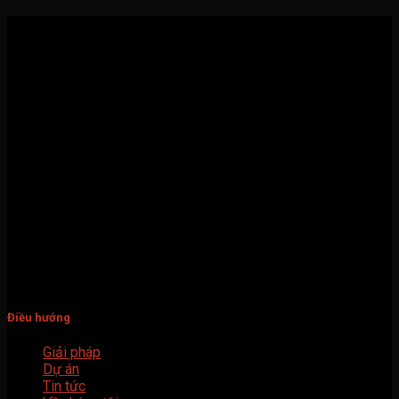
Văn phòng
:
Miền Bắc
: Số 87 - 80 Khuất Duy Tiến, Thanh Xuân, Hà Nội.
Miền Nam
: Số 40 đường N1, khu dân cư Vườn Lài, An Phú
Đông, quận 12, Hồ Chí Minh.
Trung tâm lắp đặt
: Lô 25-D14, LK Geleximco, Hà Đông, Hà
Nội.
Hotline
: 0904.584.886
Mail
: info@binhduongaec.com.vn
Điều hướng
Giải pháp
Dự án
Tin tức