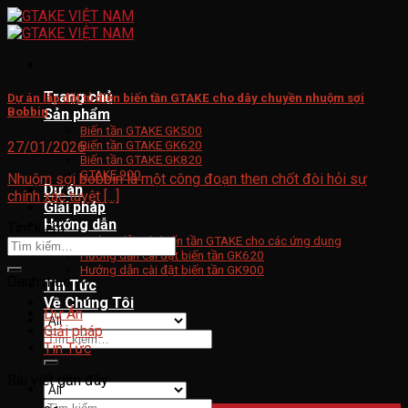
Skip
to
content
Trang chủ
Dự án lắp đặt tủ điện biến tần GTAKE cho dây chuyền nhuộm sợi
Bobbin
Sản phẩm
Biến tần GTAKE GK500
Biến tần GTAKE GK620
27/01/2026
Biến tần GTAKE GK820
GTAKE 900
Nhuộm sợi bobbin là một công đoạn then chốt đòi hỏi sự
Dự án
chính xác tuyệt [...]
Giải pháp
Hướng dẫn
Tìm kiếm
Hướng dẫn cài biến tần GTAKE cho các ứng dụng
Hướng dẫn cài đặt biến tần GK620
Hướng dẫn cài đặt biến tần GK900
Danh mục
Tin Tức
Về Chúng Tôi
Dự Án
Giải pháp
Tìm
Tin Tức
kiếm:
Bài viết gần đây
Tìm