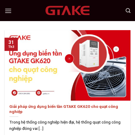
Skip
to
content
31
Th3
Giải pháp ứng dụng biến tần GTAKE GK620 cho quạt công
nghiệp
Trong hệ thống công nghiệp hiện đại, hệ thống quạt công công
nghiệp đóng vai [...]