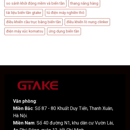
so sánh khởi động mềm và biến tần
thang nâng hàng
tài liệu biến tần gtake
tủ điện máy nghiền thô
điều khiển cầu trục bằng biến tần
điều khiển lò nung clinker
điện máy xúc komatsu
ứng dụng biến tần
Văn phòng
:
Miền Bắc
: Số 87 - 80 Khuất Duy Tiến, Thanh Xuân,
Hà Nội.
Miền Nam
: Số 40 đường N1, khu dân cư Vườn Lài,