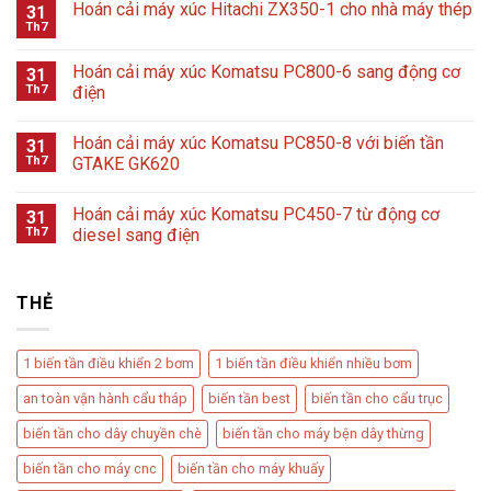
Hoán cải máy xúc Hitachi ZX350-1 cho nhà máy thép
31
Th7
Hoán cải máy xúc Komatsu PC800-6 sang động cơ
31
Th7
điện
Hoán cải máy xúc Komatsu PC850-8 với biến tần
31
Th7
GTAKE GK620
Hoán cải máy xúc Komatsu PC450-7 từ động cơ
31
Th7
diesel sang điện
THẺ
1 biến tần điều khiển 2 bơm
1 biến tần điều khiển nhiều bơm
an toàn vận hành cẩu tháp
biến tần best
biến tần cho cẩu trục
biến tần cho dây chuyền chè
biến tần cho máy bện dây thừng
biến tần cho máy cnc
biến tần cho máy khuấy