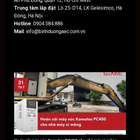
An Phú Đông, quận 12, Hồ Chí Minh.
Trung tâm lắp đặt
: Lô 25-D14, LK Geleximco, Hà
Đông, Hà Nội.
Hotline
: 0904.584.886
Mail
: info@binhduongaec.com.vn
31
31
Th7
Th7