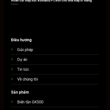
Hoán cải máy xúc Komatsu PC450 cho nhà máy xi măng
Hoán c
Điều hướng
Giải pháp
Dự án
Tin tức
Về chúng tôi
Sản phẩm
Biến tần GK500