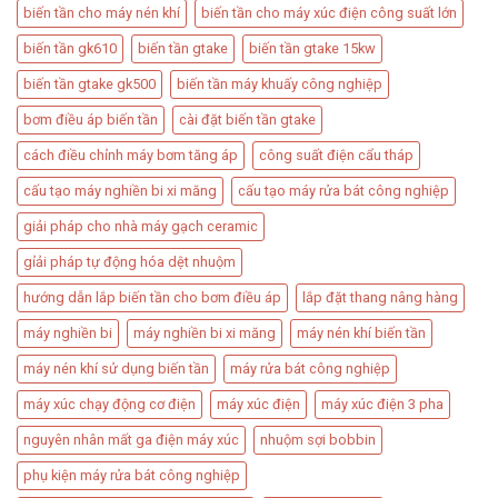
biến tần cho máy nén khí
biến tần cho máy xúc điện công suất lớn
biến tần gk610
biến tần gtake
biến tần gtake 15kw
biến tần gtake gk500
biến tần máy khuấy công nghiệp
bơm điều áp biến tần​
cài đặt biến tần gtake
cách điều chỉnh máy bơm tăng áp​
công suất điện cẩu tháp​
cấu tạo máy nghiền bi xi măng
cấu tạo máy rửa bát công nghiệp
giải pháp cho nhà máy gạch ceramic
gỉải pháp tự động hóa dệt nhuộm
hướng dẫn lắp biến tần cho bơm điều áp
lắp đặt thang nâng hàng​
máy nghiền bi
máy nghiền bi xi măng
máy nén khí biến tần
máy nén khí sử dụng biến tần
máy rửa bát công nghiệp
máy xúc chạy động cơ điện
máy xúc điện
máy xúc điện 3 pha
nguyên nhân mất ga điện máy xúc
nhuộm sợi bobbin
phụ kiện máy rửa bát công nghiệp