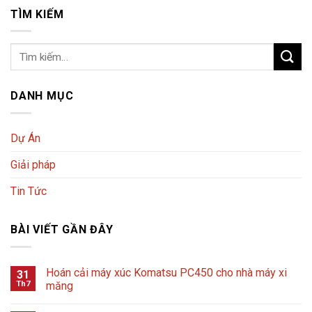
TÌM KIẾM
DANH MỤC
Dự Án
Giải pháp
Tin Tức
BÀI VIẾT GẦN ĐÂY
Hoán cải máy xúc Komatsu PC450 cho nhà máy xi
31
Th7
măng