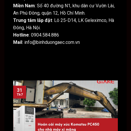
Miền Nam
: Số 40 đường N1, khu dân cư Vườn Lài,
An Phú Đông, quận 12, Hồ Chí Minh.
Trung tâm lắp đặt
: Lô 25-D14, LK Geleximco, Hà
Đông, Hà Nội.
Hotline
: 0904.584.886
Mail
: info@binhduongaec.com.vn
31
31
Th7
Th7