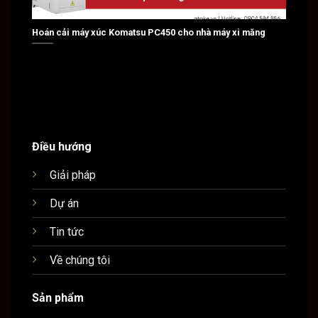
Hoán cải máy xúc Komatsu PC450 cho nhà máy xi măng
Hoán c
Điều hướng
Giải pháp
Dự án
Tin tức
Về chúng tôi
Sản phẩm