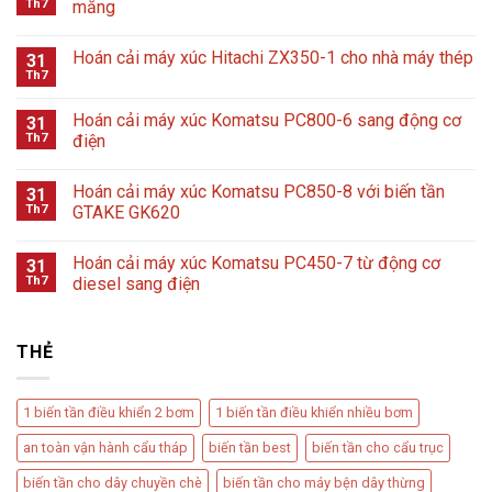
Th7
măng
Hoán cải máy xúc Hitachi ZX350-1 cho nhà máy thép
31
Th7
Hoán cải máy xúc Komatsu PC800-6 sang động cơ
31
Th7
điện
Hoán cải máy xúc Komatsu PC850-8 với biến tần
31
Th7
GTAKE GK620
Hoán cải máy xúc Komatsu PC450-7 từ động cơ
31
Th7
diesel sang điện
THẺ
1 biến tần điều khiển 2 bơm
1 biến tần điều khiển nhiều bơm
an toàn vận hành cẩu tháp
biến tần best
biến tần cho cẩu trục
biến tần cho dây chuyền chè
biến tần cho máy bện dây thừng