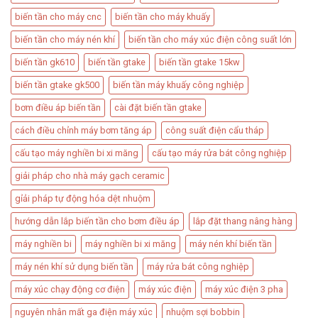
biến tần cho máy cnc
biến tần cho máy khuấy
biến tần cho máy nén khí
biến tần cho máy xúc điện công suất lớn
biến tần gk610
biến tần gtake
biến tần gtake 15kw
biến tần gtake gk500
biến tần máy khuấy công nghiệp
bơm điều áp biến tần​
cài đặt biến tần gtake
cách điều chỉnh máy bơm tăng áp​
công suất điện cẩu tháp​
cấu tạo máy nghiền bi xi măng
cấu tạo máy rửa bát công nghiệp
giải pháp cho nhà máy gạch ceramic
gỉải pháp tự động hóa dệt nhuộm
hướng dẫn lắp biến tần cho bơm điều áp
lắp đặt thang nâng hàng​
máy nghiền bi
máy nghiền bi xi măng
máy nén khí biến tần
máy nén khí sử dụng biến tần
máy rửa bát công nghiệp
máy xúc chạy động cơ điện
máy xúc điện
máy xúc điện 3 pha
nguyên nhân mất ga điện máy xúc
nhuộm sợi bobbin