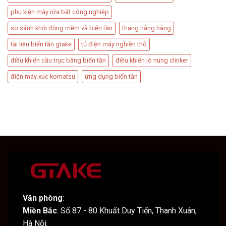
phụ kiện máy rửa bát công nghiệp
so sánh khởi động mềm và biến tần
thang nâng hàng
tài liệu biến tần gtake
tủ điện máy nghiền thô
điều khiển cầu trục bằng biến tần
điều khiển lò nung clinker
điện máy xúc komatsu
ứng dụng biến tần
Văn phòng
:
Miền Bắc
: Số 87 - 80 Khuất Duy Tiến, Thanh Xuân,
Hà Nội.