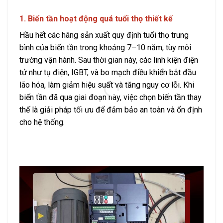
1. Biến tần hoạt động quá tuổi thọ thiết kế
2. X
Hầu hết các hãng sản xuất quy định tuổi thọ trung
Nếu b
bình của biến tần trong khoảng 7–10 năm, tùy môi
nhiệt
trường vận hành. Sau thời gian này, các linh kiện điện
chính
tử như tụ điện, IGBT, và bo mạch điều khiển bắt đầu
chất 
lão hóa, làm giảm hiệu suất và tăng nguy cơ lỗi. Khi
hệ t
biến tần đã qua giai đoạn này, việc chọn biến tần thay
chọn
thế là giải pháp tối ưu để đảm bảo an toàn và ổn định
hành 
cho hệ thống.