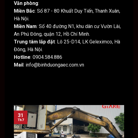
Văn phòng
:
Miền Bắc
: Số 87 - 80 Khuất Duy Tiến, Thanh Xuân,
Hà Nội.
Miền Nam
: Số 40 đường N1, khu dân cư Vườn Lài,
An Phú Đông, quận 12, Hồ Chí Minh.
Trung tâm lắp đặt
: Lô 25-D14, LK Geleximco, Hà
Đông, Hà Nội.
Hotline
: 0904.584.886
Mail
: info@binhduongaec.com.vn
31
31
Th7
Th7