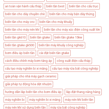
an toàn vận hành cẩu tháp
biến tần best
biến tần cho cẩu trục
biến tần cho dây chuyền chè
biến tần cho máy bện dây thừng
biến tần cho máy cnc
biến tần cho máy khuấy
biến tần cho máy nén khí
biến tần cho máy xúc điện công suất lớn
biến tần gk610
biến tần gtake
biến tần gtake 15kw
biến tần gtake gk500
biến tần máy khuấy công nghiệp
bơm điều áp biến tần​
cài đặt biến tần gtake
cách điều chỉnh máy bơm tăng áp​
công suất điện cẩu tháp​
cấu tạo máy nghiền bi xi măng
cấu tạo máy rửa bát công nghiệp
giải pháp cho nhà máy gạch ceramic
gỉải pháp tự động hóa dệt nhuộm
hướng dẫn lắp biến tần cho bơm điều áp
lắp đặt thang nâng hàng​
máy nghiền bi
máy nghiền bi xi măng
máy nén khí biến tần
máy nén khí sử dụng biến tần
máy rửa bát công nghiệp