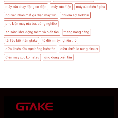
máy xúc chạy động cơ điện
máy xúc điện
máy xúc điện 3 pha
nguyên nhân mất ga điện máy xúc
nhuộm sợi bobbin
phụ kiện máy rửa bát công nghiệp
so sánh khởi động mềm và biến tần
thang nâng hàng
tài liệu biến tần gtake
tủ điện máy nghiền thô
điều khiển cầu trục bằng biến tần
điều khiển lò nung clinker
điện máy xúc komatsu
ứng dụng biến tần