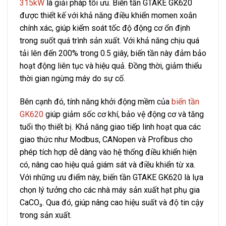
315kW
là giải pháp tối ưu. Biến tần GTAKE GK620
được thiết kế với khả năng điều khiển momen xoắn
chính xác, giúp kiểm soát tốc độ động cơ ổn định
trong suốt quá trình sản xuất. Với khả năng chịu quá
tải lên đến 200% trong 0.5 giây, biến tần này đảm bảo
hoạt động liên tục và hiệu quả. Đồng thời, giảm thiểu
thời gian ngừng máy do sự cố.
Bên cạnh đó, tính năng khởi động mềm của
biến tần
GK620
giúp giảm sốc cơ khí, bảo vệ động cơ và tăng
tuổi thọ thiết bị. Khả năng giao tiếp linh hoạt qua các
giao thức như Modbus, CANopen và Profibus cho
phép tích hợp dễ dàng vào hệ thống điều khiển hiện
có, nâng cao hiệu quả giám sát và điều khiển từ xa.
Với những ưu điểm này, biến tần GTAKE GK620 là lựa
chọn lý tưởng cho các nhà máy sản xuất hạt phụ gia
CaCO₃. Qua đó, giúp nâng cao hiệu suất và độ tin cậy
trong sản xuất.