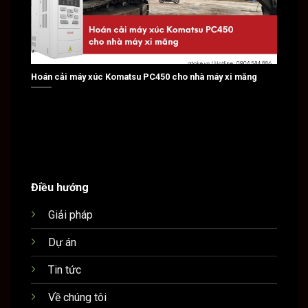
Hoán cải máy xúc Komatsu PC450 cho nhà máy xi măng
Hoán c
Điều hướng
Giải pháp
Dự án
Tin tức
Về chúng tôi