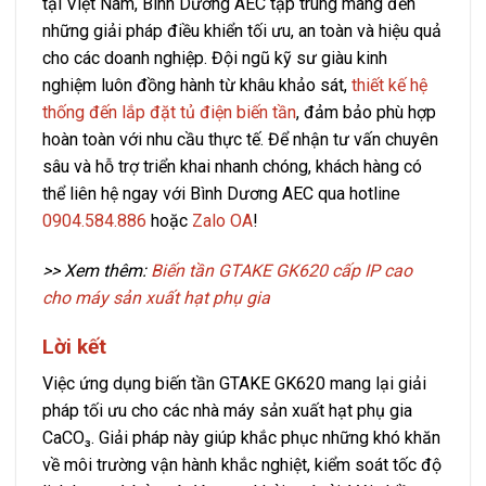
tại Việt Nam, Bình Dương AEC tập trung mang đến
những giải pháp điều khiển tối ưu, an toàn và hiệu quả
cho các doanh nghiệp. Đội ngũ kỹ sư giàu kinh
nghiệm luôn đồng hành từ khâu khảo sát,
thiết kế hệ
thống đến lắp đặt tủ điện biến tần
, đảm bảo phù hợp
hoàn toàn với nhu cầu thực tế. Để nhận tư vấn chuyên
sâu và hỗ trợ triển khai nhanh chóng, khách hàng có
thể liên hệ ngay với Bình Dương AEC qua hotline
0904.584.886
hoặc
Zalo OA
!
>> Xem thêm:
Biến tần GTAKE GK620 cấp IP cao
cho máy sản xuất hạt phụ gia
Lời kết
Việc ứng dụng biến tần GTAKE GK620 mang lại giải
pháp tối ưu cho các nhà máy sản xuất hạt phụ gia
CaCO₃. Giải pháp này giúp khắc phục những khó khăn
về môi trường vận hành khắc nghiệt, kiểm soát tốc độ