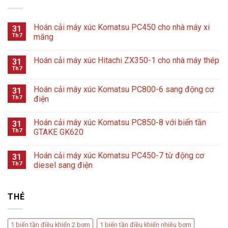
Hoán cải máy xúc Komatsu PC450 cho nhà máy xi
31
Th7
măng
Hoán cải máy xúc Hitachi ZX350-1 cho nhà máy thép
31
Th7
Hoán cải máy xúc Komatsu PC800-6 sang động cơ
31
Th7
điện
Hoán cải máy xúc Komatsu PC850-8 với biến tần
31
Th7
GTAKE GK620
Hoán cải máy xúc Komatsu PC450-7 từ động cơ
31
Th7
diesel sang điện
THẺ
1 biến tần điều khiển 2 bơm
1 biến tần điều khiển nhiều bơm