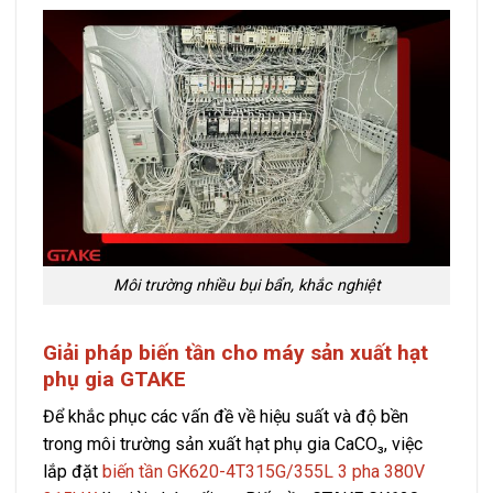
Môi trường nhiều bụi bẩn, khắc nghiệt
Giải pháp biến tần cho máy sản xuất hạt
phụ gia GTAKE
Để khắc phục các vấn đề về hiệu suất và độ bền
trong môi trường sản xuất hạt phụ gia CaCO₃, việc
lắp đặt
biến tần GK620-4T315G/355L 3 pha 380V