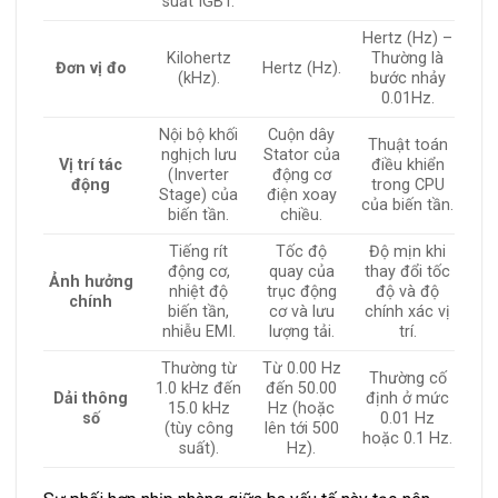
suất IGBT.
Hertz (Hz) –
Kilohertz
Thường là
Đơn vị đo
Hertz (Hz).
(kHz).
bước nhảy
0.01Hz.
Nội bộ khối
Cuộn dây
Thuật toán
nghịch lưu
Stator của
Vị trí tác
điều khiển
(Inverter
động cơ
động
trong CPU
Stage) của
điện xoay
của biến tần.
biến tần.
chiều.
Tiếng rít
Tốc độ
Độ mịn khi
động cơ,
quay của
thay đổi tốc
Ảnh hưởng
nhiệt độ
trục động
độ và độ
chính
biến tần,
cơ và lưu
chính xác vị
nhiễu EMI.
lượng tải.
trí.
Thường từ
Từ 0.00 Hz
Thường cố
1.0 kHz đến
đến 50.00
Dải thông
định ở mức
15.0 kHz
Hz (hoặc
số
0.01 Hz
(tùy công
lên tới 500
hoặc 0.1 Hz.
suất).
Hz).