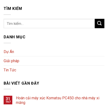
TÌM KIẾM
DANH MỤC
Dự Án
Giải pháp
Tin Tức
BÀI VIẾT GẦN ĐÂY
Hoán cải máy xúc Komatsu PC450 cho nhà máy xi
31
Th7
măng