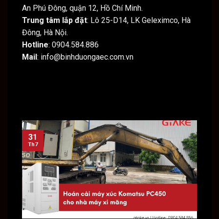
An Phú Đông, quận 12, Hồ Chí Minh.
Trung tâm lắp đặt
: Lô 25-D14, LK Geleximco, Hà
Đông, Hà Nội.
Hotline
: 0904.584.886
Mail
: info@binhduongaec.com.vn
31
31
Th7
Th7