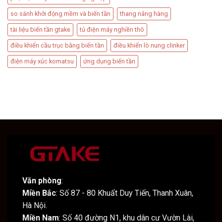
so sánh khởi động mềm và biến tần
thang nâng hàng
tài liệu biến tần gtake
tủ điện máy nghiền thô
điều khiển cầu trục bằng biến tần
điều khiển lò nung clinker
điện máy xúc komatsu
ứng dụng biến tần
Văn phòng
:
Miền Bắc
: Số 87 - 80 Khuất Duy Tiến, Thanh Xuân,
Hà Nội.
Miền Nam
: Số 40 đường N1, khu dân cư Vườn Lài,