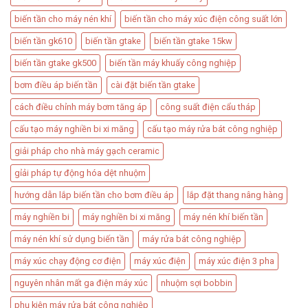
biến tần cho máy nén khí
biến tần cho máy xúc điện công suất lớn
biến tần gk610
biến tần gtake
biến tần gtake 15kw
biến tần gtake gk500
biến tần máy khuấy công nghiệp
bơm điều áp biến tần​
cài đặt biến tần gtake
cách điều chỉnh máy bơm tăng áp​
công suất điện cẩu tháp​
cấu tạo máy nghiền bi xi măng
cấu tạo máy rửa bát công nghiệp
giải pháp cho nhà máy gạch ceramic
gỉải pháp tự động hóa dệt nhuộm
hướng dẫn lắp biến tần cho bơm điều áp
lắp đặt thang nâng hàng​
máy nghiền bi
máy nghiền bi xi măng
máy nén khí biến tần
máy nén khí sử dụng biến tần
máy rửa bát công nghiệp
máy xúc chạy động cơ điện
máy xúc điện
máy xúc điện 3 pha
nguyên nhân mất ga điện máy xúc
nhuộm sợi bobbin
phụ kiện máy rửa bát công nghiệp