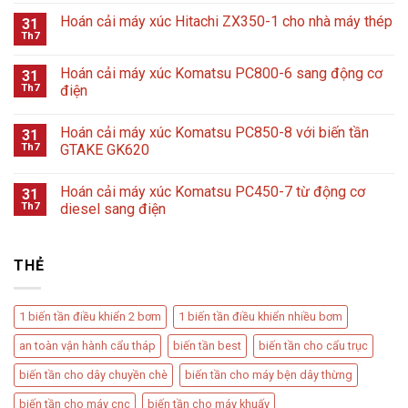
Hoán cải máy xúc Hitachi ZX350-1 cho nhà máy thép
31
Th7
Hoán cải máy xúc Komatsu PC800-6 sang động cơ
31
Th7
điện
Hoán cải máy xúc Komatsu PC850-8 với biến tần
31
Th7
GTAKE GK620
Hoán cải máy xúc Komatsu PC450-7 từ động cơ
31
Th7
diesel sang điện
THẺ
1 biến tần điều khiển 2 bơm
1 biến tần điều khiển nhiều bơm
an toàn vận hành cẩu tháp
biến tần best
biến tần cho cẩu trục
biến tần cho dây chuyền chè
biến tần cho máy bện dây thừng
biến tần cho máy cnc
biến tần cho máy khuấy