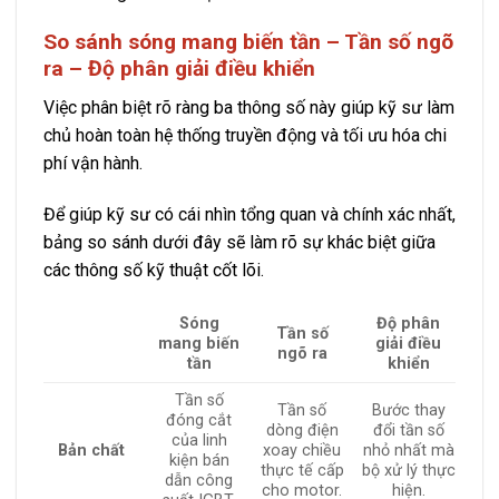
So sánh sóng mang biến tần – Tần số ngõ
ra – Độ phân giải điều khiển
Việc phân biệt rõ ràng ba thông số này giúp kỹ sư làm
chủ hoàn toàn hệ thống truyền động và tối ưu hóa chi
phí vận hành.
Để giúp kỹ sư có cái nhìn tổng quan và chính xác nhất,
bảng so sánh dưới đây sẽ làm rõ sự khác biệt giữa
các thông số kỹ thuật cốt lõi.
Sóng
Độ phân
Tần số
mang biến
giải điều
ngõ ra
tần
khiển
Tần số
Tần số
Bước thay
đóng cắt
dòng điện
đổi tần số
của linh
Bản chất
xoay chiều
nhỏ nhất mà
kiện bán
thực tế cấp
bộ xử lý thực
dẫn công
cho motor.
hiện.