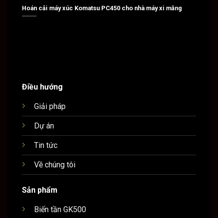
Hoán cải máy xúc Komatsu PC450 cho nhà máy xi măng
Hoán c
Điều hướng
Giải pháp
Dự án
Tin tức
Về chúng tôi
Sản phẩm
Biến tần GK500