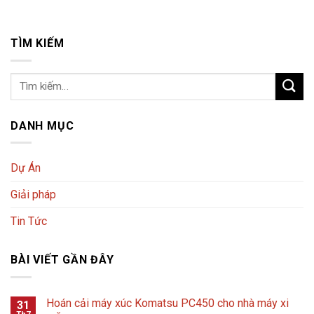
TÌM KIẾM
DANH MỤC
Dự Án
Giải pháp
Tin Tức
BÀI VIẾT GẦN ĐÂY
Hoán cải máy xúc Komatsu PC450 cho nhà máy xi
31