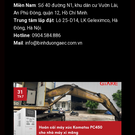
Miền Nam
: Số 40 đường N1, khu dân cư Vườn Lài,
An Phú Đông, quận 12, Hồ Chí Minh.
Trung tâm lắp đặt
: Lô 25-D14, LK Geleximco, Hà
Đông, Hà Nội.
Hotline
: 0904.584.886
Mail
: info@binhduongaec.com.vn
31
31
Th7
Th7