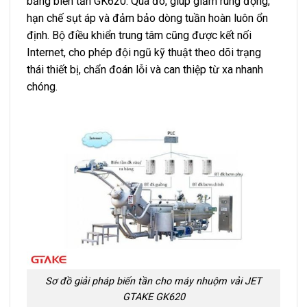
bằng biến tần GK620. Qua đó, giúp giảm rung động,
hạn chế sụt áp và đảm bảo dòng tuần hoàn luôn ổn
định. Bộ điều khiển trung tâm cũng được kết nối
Internet, cho phép đội ngũ kỹ thuật theo dõi trạng
thái thiết bị, chẩn đoán lỗi và can thiệp từ xa nhanh
chóng.
Sơ đồ giải pháp biến tần cho máy nhuộm vải JET
GTAKE GK620