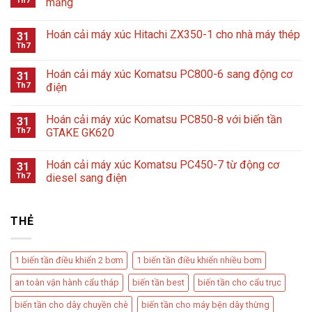
Th7
măng
Hoán cải máy xúc Hitachi ZX350-1 cho nhà máy thép
31
Th7
Hoán cải máy xúc Komatsu PC800-6 sang động cơ
31
Th7
điện
Hoán cải máy xúc Komatsu PC850-8 với biến tần
31
Th7
GTAKE GK620
Hoán cải máy xúc Komatsu PC450-7 từ động cơ
31
Th7
diesel sang điện
THẺ
1 biến tần điều khiển 2 bơm
1 biến tần điều khiển nhiều bơm
an toàn vận hành cẩu tháp
biến tần best
biến tần cho cẩu trục
biến tần cho dây chuyền chè
biến tần cho máy bện dây thừng