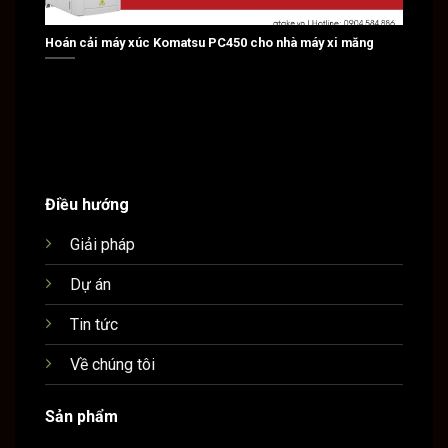
Hoán cải máy xúc Komatsu PC450 cho nhà máy xi măng
Hoán c
Điều hướng
Giải pháp
Dự án
Tin tức
Về chúng tôi
Sản phẩm