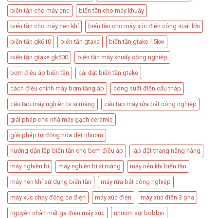
biến tần cho máy cnc
biến tần cho máy khuấy
biến tần cho máy nén khí
biến tần cho máy xúc điện công suất lớn
biến tần gk610
biến tần gtake
biến tần gtake 15kw
biến tần gtake gk500
biến tần máy khuấy công nghiệp
bơm điều áp biến tần​
cài đặt biến tần gtake
cách điều chỉnh máy bơm tăng áp​
công suất điện cẩu tháp​
cấu tạo máy nghiền bi xi măng
cấu tạo máy rửa bát công nghiệp
giải pháp cho nhà máy gạch ceramic
gỉải pháp tự động hóa dệt nhuộm
hướng dẫn lắp biến tần cho bơm điều áp
lắp đặt thang nâng hàng​
máy nghiền bi
máy nghiền bi xi măng
máy nén khí biến tần
máy nén khí sử dụng biến tần
máy rửa bát công nghiệp
máy xúc chạy động cơ điện
máy xúc điện
máy xúc điện 3 pha
nguyên nhân mất ga điện máy xúc
nhuộm sợi bobbin