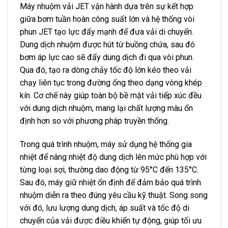
Máy nhuộm vải JET vận hành dựa trên sự kết hợp
giữa bơm tuần hoàn công suất lớn và hệ thống
vòi
phun
JET tạo lực đẩy mạnh để đưa vải di chuyển.
Dung dịch nhuộm được hút từ buồng chứa, sau đó
bơm áp lực cao sẽ đẩy dung dịch đi qua
vòi phun
.
Qua đó, tạo ra dòng chảy tốc độ lớn kéo theo vải
chạy liên tục trong đường ống theo dạng vòng khép
kín. Cơ chế này giúp toàn bộ bề mặt vải tiếp xúc đều
với dung dịch nhuộm, mang lại chất lượng màu ổn
định hơn so với phương pháp truyền thống.
Trong quá trình nhuộm, máy sử dụng hệ thống gia
nhiệt để nâng nhiệt độ dung dịch lên mức phù hợp với
từng loại sợi, thường dao động từ 95°C đến 135°C.
Sau đó, máy giữ nhiệt ổn định để đảm bảo quá trình
nhuộm diễn ra theo đúng yêu cầu kỹ thuật. Song song
với đó, lưu lượng dung dịch, áp suất và tốc độ di
chuyển của vải được điều khiển tự động, giúp tối ưu