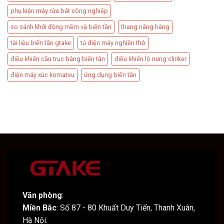
phụ kiện máy rửa bát công nghiệp
so sánh khởi động mềm và biến tần
thang nâng hàng
tài liệu biến tần gtake
tủ điện máy nghiền thô
điều khiển cầu trục bằng biến tần
điều khiển lò nung clinker
điện máy xúc komatsu
ứng dụng biến tần
Văn phòng
:
Miền Bắc
: Số 87 - 80 Khuất Duy Tiến, Thanh Xuân,
Hà Nội.