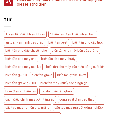
31
Th7
diesel sang điện
THẺ
1 biến tần điều khiển 2 bơm
1 biến tần điều khiển nhiều bơm
an toàn vận hành cẩu tháp
biến tần best
biến tần cho cẩu trục
biến tần cho dây chuyền chè
biến tần cho máy bện dây thừng
biến tần cho máy cnc
biến tần cho máy khuấy
biến tần cho máy nén khí
biến tần cho máy xúc điện công suất lớn
biến tần gk610
biến tần gtake
biến tần gtake 15kw
biến tần gtake gk500
biến tần máy khuấy công nghiệp
bơm điều áp biến tần​
cài đặt biến tần gtake
cách điều chỉnh máy bơm tăng áp​
công suất điện cẩu tháp​
cấu tạo máy nghiền bi xi măng
cấu tạo máy rửa bát công nghiệp