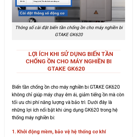
Thông số cài đặt biến tần chống ồn cho máy nghiền bi
GTAKE GK620
LỢI ÍCH KHI SỬ DỤNG BIẾN TẦN
CHỐNG ỒN CHO MÁY NGHIỀN BI
GTAKE GK620
Biến tần chống ồn cho máy nghiền bi GTAKE GK620
không chỉ giúp máy chạy êm ái, giảm tiếng ồn mà còn
tối ưu chi phí năng lượng và bảo trì. Dưới đây là
những lợi ích nổi bật khi ứng dụng GK620 trong hệ
thống máy nghiền bi:
1. Khởi động mềm, bảo vệ hệ thống cơ khí
2. D