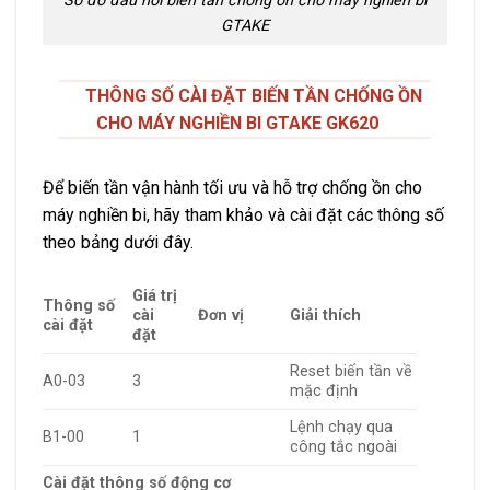
Sơ đồ đấu nối biến tần chống ồn cho máy nghiền bi
GTAKE
THÔNG SỐ CÀI ĐẶT BIẾN TẦN CHỐNG ỒN
CHO MÁY NGHIỀN BI GTAKE GK620
Để biến tần vận hành tối ưu và hỗ trợ chống ồn cho
máy nghiền bi, hãy tham khảo và cài đặt các thông số
theo bảng dưới đây.
Giá trị
Thông số
cài
Đơn vị
Giải thích
cài đặt
đặt
Reset biến tần về
A0-03
3
mặc định
Lệnh chạy qua
B1-00
1
công tắc ngoài
Cài đặt thông số động cơ