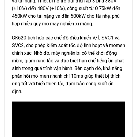
và tải nặng. Thiết bị hỗ trợ dải điện áp 3 pha 380V
(±10%) đến 480V (+10%), công suất từ 0.75kW đến
450kW cho tải nặng và đến 500kW cho tải nhẹ, phù
hợp nhiều quy mô máy nghiền xi măng.
GK620 tích hợp các chế độ điều khiển V/f, SVC1 và
SVC2, cho phép kiểm soát tốc độ linh hoạt và momen
chính xác. Nhờ đó, máy nghiền bi có thể khởi động
mềm, giảm rung lắc và đặc biệt hạn chế tiếng ồn phát
sinh trong quá trình vận hành. Bên cạnh đó, khả năng
phản hồi mô-men nhanh chỉ 10ms giúp thiết bị thích
ứng tốt với biến thiên tải, đảm bảo công suất ổn
định.