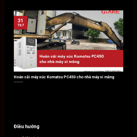
31
31
Th7
Th7
Hoán cải máy xúc Komatsu PC450 cho nhà máy xi măng
Hoán c
Điều hướng