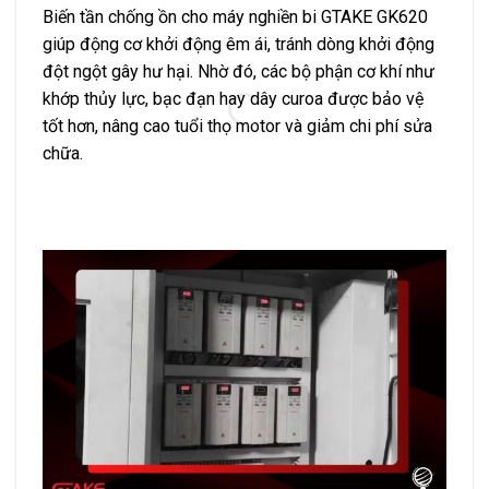
Biến tần chống ồn cho máy nghiền bi GTAKE GK620
Thiế
giúp động cơ khởi động êm ái, tránh dòng khởi động
nghiề
đột ngột gây hư hại. Nhờ đó, các bộ phận cơ khí như
dưỡn
khớp thủy lực, bạc đạn hay dây curoa được bảo vệ
nghi
tốt hơn, nâng cao tuổi thọ motor và giảm chi phí sửa
tối ư
chữa.