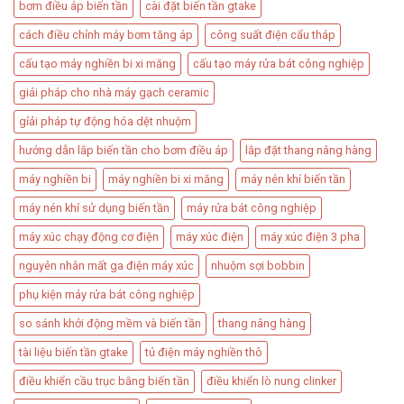
bơm điều áp biến tần​
cài đặt biến tần gtake
cách điều chỉnh máy bơm tăng áp​
công suất điện cẩu tháp​
cấu tạo máy nghiền bi xi măng
cấu tạo máy rửa bát công nghiệp
giải pháp cho nhà máy gạch ceramic
gỉải pháp tự động hóa dệt nhuộm
hướng dẫn lắp biến tần cho bơm điều áp
lắp đặt thang nâng hàng​
máy nghiền bi
máy nghiền bi xi măng
máy nén khí biến tần
máy nén khí sử dụng biến tần
máy rửa bát công nghiệp
máy xúc chạy động cơ điện
máy xúc điện
máy xúc điện 3 pha
nguyên nhân mất ga điện máy xúc
nhuộm sợi bobbin
phụ kiện máy rửa bát công nghiệp
so sánh khởi động mềm và biến tần
thang nâng hàng
tài liệu biến tần gtake
tủ điện máy nghiền thô
điều khiển cầu trục bằng biến tần
điều khiển lò nung clinker