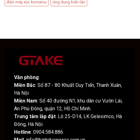
điện máy xúc komatsu
ứng dụng biến tần
Văn phòng
:
Miền Bắc
: Số 87 - 80 Khuất Duy Tiến, Thanh Xuân,
Hà Nội.
Miền Nam
: Số 40 đường N1, khu dân cư Vườn Lài,
An Phú Đông, quận 12, Hồ Chí Minh.
Trung tâm lắp đặt
: Lô 25-D14, LK Geleximco, Hà
Đông, Hà Nội.
Hotline
: 0904.584.886
Mail
: info@binhduongaec.com.vn