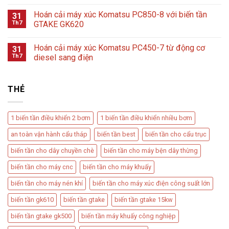
Hoán cải máy xúc Komatsu PC850-8 với biến tần
31
Th7
GTAKE GK620
Hoán cải máy xúc Komatsu PC450-7 từ động cơ
31
Th7
diesel sang điện
THẺ
1 biến tần điều khiển 2 bơm
1 biến tần điều khiển nhiều bơm
an toàn vận hành cẩu tháp
biến tần best
biến tần cho cẩu trục
biến tần cho dây chuyền chè
biến tần cho máy bện dây thừng
biến tần cho máy cnc
biến tần cho máy khuấy
biến tần cho máy nén khí
biến tần cho máy xúc điện công suất lớn
biến tần gk610
biến tần gtake
biến tần gtake 15kw
biến tần gtake gk500
biến tần máy khuấy công nghiệp