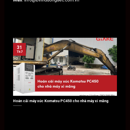
31
31
Th7
Th7
Hoán cải máy xúc Komatsu PC450 cho nhà máy xi măng
Hoán c