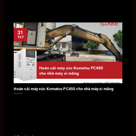
31
31
Th7
Th7
Hoán cải máy xúc Komatsu PC450 cho nhà máy xi măng
Hoán c