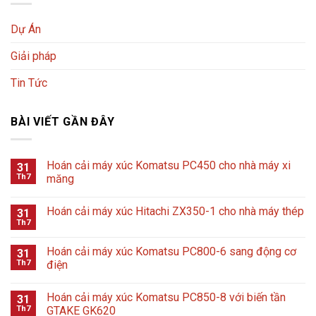
Dự Án
Giải pháp
Tin Tức
BÀI VIẾT GẦN ĐÂY
Hoán cải máy xúc Komatsu PC450 cho nhà máy xi
31
Th7
măng
Hoán cải máy xúc Hitachi ZX350-1 cho nhà máy thép
31
Th7
Hoán cải máy xúc Komatsu PC800-6 sang động cơ
31
Th7
điện
Hoán cải máy xúc Komatsu PC850-8 với biến tần
31
Th7
GTAKE GK620