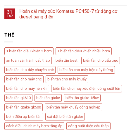
Hoán cải máy xúc Komatsu PC450-7 từ động cơ
31
Th7
diesel sang điện
THẺ
1 biến tần điều khiển 2 bơm
1 biến tần điều khiển nhiều bơm
an toàn vận hành cẩu tháp
biến tần best
biến tần cho cẩu trục
biến tần cho dây chuyền chè
biến tần cho máy bện dây thừng
biến tần cho máy cnc
biến tần cho máy khuấy
biến tần cho máy nén khí
biến tần cho máy xúc điện công suất lớn
biến tần gk610
biến tần gtake
biến tần gtake 15kw
biến tần gtake gk500
biến tần máy khuấy công nghiệp
bơm điều áp biến tần​
cài đặt biến tần gtake
cách điều chỉnh máy bơm tăng áp​
công suất điện cẩu tháp​